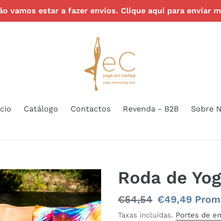
o vamos estar a fazer envios. Clique aqui para enviar
ício
Catálogo
Contactos
Revenda - B2B
Sobre 
Roda de Yog
Preço
€54,54
Preço
€49,49
Prom
normal
de
Taxas incluídas.
Portes de en