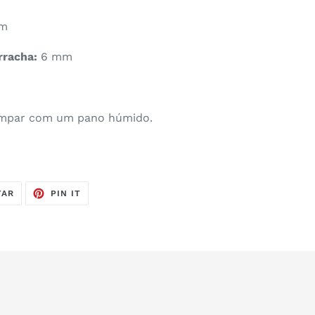
cm
rracha:
6 mm
mpar com um pano húmido.
TUÍTE
ADICIONE
TAR
PIN IT
NO
NO
TWITTER
PINTEREST