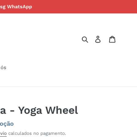
 msg WhatsApp
Pesquisar
Iniciar sessão
Carrinh
Nós
a - Yoga Wheel
oção
vio
calculados no pagamento.