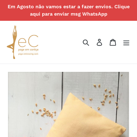
Ir
Em Agosto não vamos estar a fazer envios. Clique
para
aqui para enviar msg WhatsApp
o
Conteúdo
Pesquisar
Iniciar sessão
Carrinh